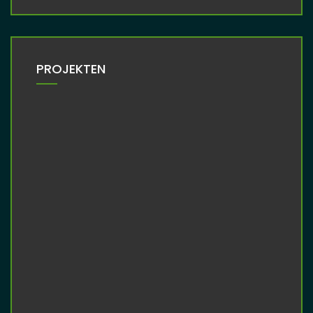
PROJEKTEN
/
/
AlfaRomeo 1750 GTAm
Autos